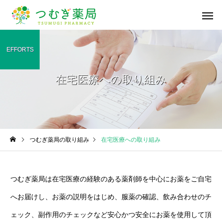
EFFORTS
在宅医療への取り組み
かかりつけ薬局・薬剤
在宅医療への
師
漢方薬のこと
漢方薬のこと
つむぎ薬局の取り組み
在宅医療への取り組み
深掘り漢方！「桂枝湯」
桜の季節ですね🌸
医療材料・衛
一般用医薬品の販売
供給
つむぎ薬局は在宅医療の経験のある薬剤師を中心にお薬をご自宅
へお届けし、お薬の説明をはじめ、服薬の確認、飲み合わせのチ
ェック、副作用のチェックなど安心かつ安全にお薬を使用して頂