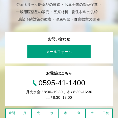
ジェネリック医薬品の推進
お薬手帳の普及促進
一般用医薬品の販売
医療材料・衛生材料の供給
感染予防対策の徹底
健康相談・健康教室の開催
お問い合わせ
メールフォーム
お電話はこちら
0595-41-1400
月火水金 / 8:30–19:30，木 / 8:30–16:30
土 / 8:30–13:00
時間
月
火
水
木
金
土
日祝