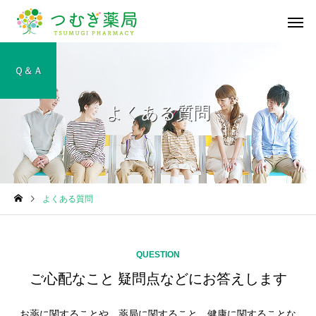
Ｑ＆Ａ
よくある質問
かかりつけ薬局・薬剤
在宅医療への
師
漢方薬のこと
漢方薬のこと
よくある質問
深掘り漢方！「桂枝湯」
桜の季節ですね🌸
医療材料・衛
一般用医薬品の販売
供給
QUESTION
ご心配なこと 疑問点などにお答えします
お薬に関することや、薬局に関すること、健康に関することな