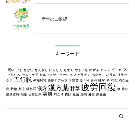
新年のご挨拶
キーワード
ス
1周年
ごま
さば缶
さんざし
にんじん
もずく
やまいも
ゆず茶
カフェ
ゴーヤ
トレス
セルフケア
セルフメディケーション
ゼラチン
ホタテ
ミネラル
リラッ
五行説
クス
便秘対策
免疫力アップ
冬野菜
冷え性
副作用
卵
春
杏仁
杏仁豆
疲労回復
漢方薬
漢方
甘草
腐
栽培
梨
沖縄料理
痰
目の
美肌
健康維持
簡単
美白効果
肩こり
胃腸
豆苗
頭痛
麻黄
黒豆茶