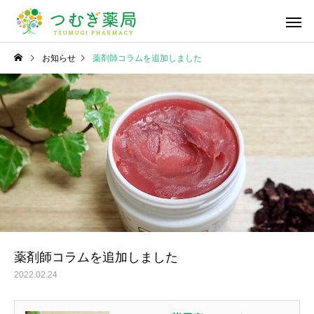
お知らせ
薬剤師コラムを追加しました
かかりつけ薬局・薬剤
在宅医療への
師
漢方薬のこと
漢方薬のこと
深掘り漢方！「桂枝湯」
桜の季節ですね🌸
医療材料・衛
一般用医薬品の販売
供給
薬剤師コラムを追加しました
2022.02.24