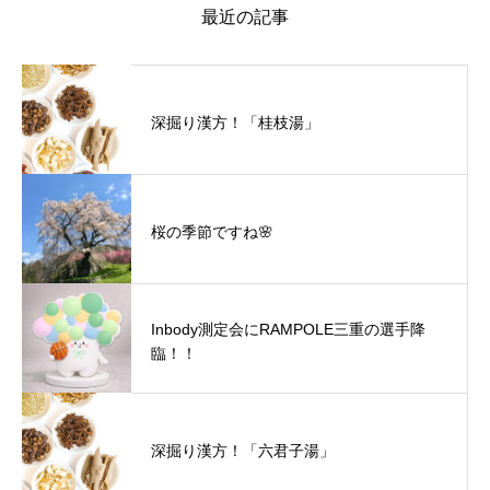
最近の記事
深掘り漢方！「桂枝湯」
桜の季節ですね🌸
Inbody測定会にRAMPOLE三重の選手降
臨！！
深掘り漢方！「六君子湯」