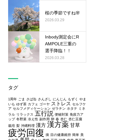
桜の季節ですね🌸
2026.03.29
Inbody測定会にR
AMPOLE三重の
選手降臨！！
2026.03.28
タグ
1周年
ごま
さば缶
さんざし
にんじん
もずく
やま
ストレス
いも
ゆず茶
カフェ
ゴーヤ
セルフケ
ア
セルフメディケーション
ゼラチン
ホタテ
ミネ
五行説
ラル
リラックス
便秘対策
免疫力ア
ップ
冬野菜
冷え性
副作用
卵
春
杏仁
杏仁豆腐
漢方薬
漢方
甘草
栽培
梨
沖縄料理
疲労回復
痰
目の健康維持
簡単
美
美肌