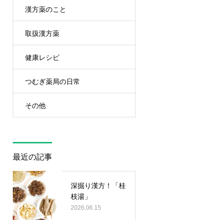
漢方薬のこと
取扱漢方薬
健康レシピ
つむぎ薬局の日常
その他
最近の記事
深掘り漢方！「桂
枝湯」
2026.06.15