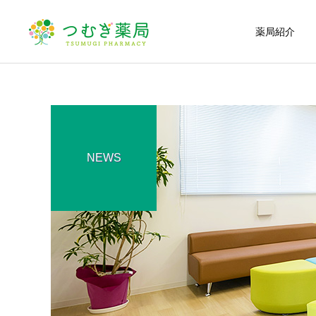
薬局紹介
かかりつけ薬局・薬剤
NEWS
師
つむぎ薬局の日常
漢方薬のこと
ちぃちかけん学校で第２回
深掘り漢方！「桂枝湯」
TSUMUGI LABを開催しま
一般用医薬品の販売
した。