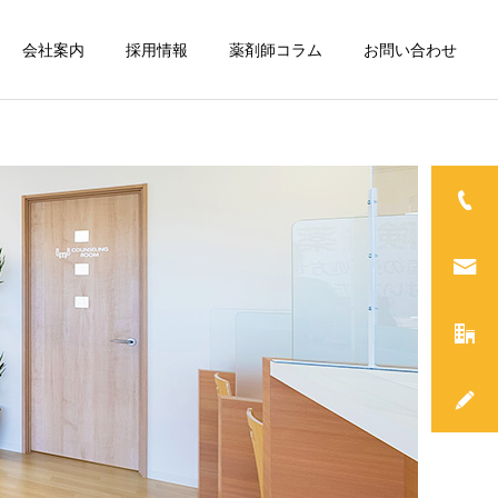
会社案内
採用情報
薬剤師コラム
お問い合わせ
つむぎ薬局の取り組み
品の
お薬手帳の普及促進
漢方薬のこと
つむぎ薬局の日常
深掘り漢方！「六君子湯」
新年のご挨拶
健康相談・健康教室の
徹底
開催