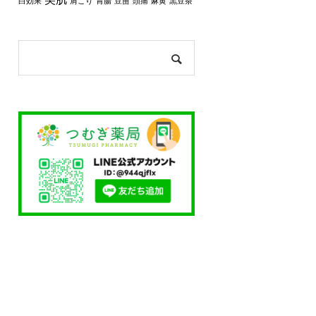
白効果
肩こり
胃腸
豆苗
頭痛
麻黄
黒豆茶