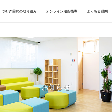
つむぎ薬局の取り組み
オンライン服薬指導
よくある質問
ジェネリック医薬
在宅医療への取り組み
推進
漢方薬のこと
その他
桜の季節ですね🌸
Inbody測定会にRAMPOLE
三重の選手降臨！！
医療材料・衛生材料の
お知らせ
感染予防対策の
供給