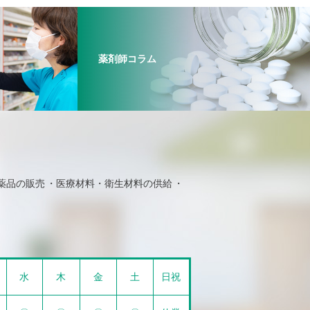
薬剤師コラム
薬品の販売
医療材料・衛生材料の供給
水
木
金
土
日祝