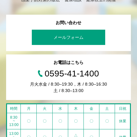
お問い合わせ
メールフォーム
お電話はこちら
0595-41-1400
月火水金 / 8:30–19:30，木 / 8:30–16:30
土 / 8:30–13:00
時間
月
火
水
木
金
土
日祝
8:30
~
〇
〇
〇
〇
〇
〇
休業
13:00
13:00
△