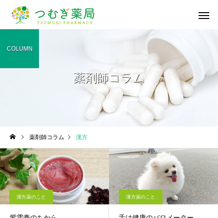
COLUMN
薬剤師コラム
かかりつけ薬局・薬剤
在宅医療への
師
漢方薬のこと
漢方薬のこと
薬剤師コラム
漢方
深掘り漢方！「桂枝湯」
桜の季節ですね🌸
医療材料・衛
一般用医薬品の販売
供給
漢方薬のこと
漢方薬のこと
紫雲膏のちから
舌は健康のバロメーター