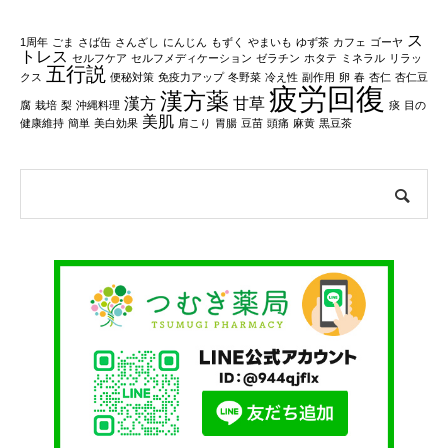
ス
1周年
ごま
さば缶
さんざし
にんじん
もずく
やまいも
ゆず茶
カフェ
ゴーヤ
トレス
セルフケア
セルフメディケーション
ゼラチン
ホタテ
ミネラル
リラッ
五行説
クス
便秘対策
免疫力アップ
冬野菜
冷え性
副作用
卵
春
杏仁
杏仁豆
疲労回復
漢方薬
漢方
甘草
腐
栽培
梨
沖縄料理
痰
目の
美肌
健康維持
簡単
美白効果
肩こり
胃腸
豆苗
頭痛
麻黄
黒豆茶