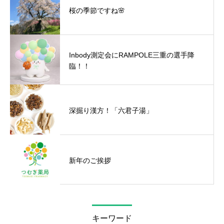
桜の季節ですね🌸
Inbody測定会にRAMPOLE三重の選手降
臨！！
深掘り漢方！「六君子湯」
新年のご挨拶
キーワード