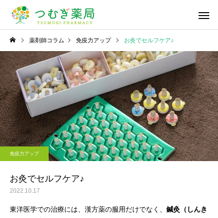
薬剤師コラム
免疫力アップ
お灸でセルフケア♪
かかりつけ薬局・薬剤
在宅医療への
師
漢方薬のこと
漢方薬のこと
深掘り漢方！「桂枝湯」
桜の季節ですね🌸
免疫力アップ
医療材料・衛
一般用医薬品の販売
供給
お灸でセルフケア♪
2022.10.17
東洋医学での治療には、漢方薬の服用だけでなく、
鍼灸（しんき