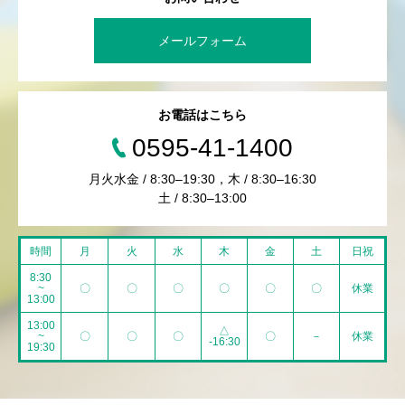
メールフォーム
お電話はこちら
0595-41-1400
月火水金 / 8:30–19:30，木 / 8:30–16:30
土 / 8:30–13:00
時間
月
火
水
木
金
土
日祝
8:30
~
〇
〇
〇
〇
〇
〇
休業
13:00
13:00
△
~
〇
〇
〇
〇
－
休業
-16:30
19:30