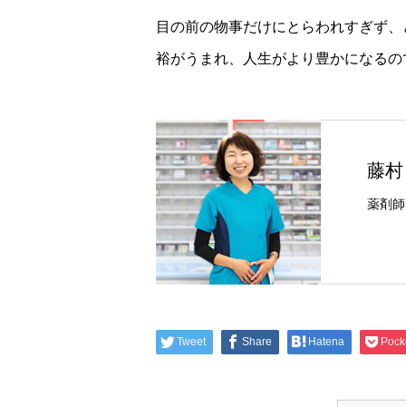
目の前の物事だけにとらわれすぎず、
裕がうまれ、人生がより豊かになるので
藤村
薬剤師
Tweet
Share
Hatena
Pock