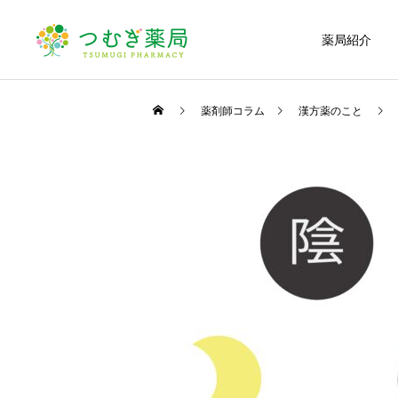
薬局紹介
薬剤師コラム
漢方薬のこと
かかりつけ薬局・薬剤
師
つむぎ薬局の日常
漢方薬のこと
ちぃちかけん学校で第２回
深掘り漢方！「桂枝湯」
TSUMUGI LABを開催しま
一般用医薬品の販売
した。