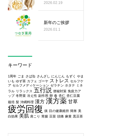
2026.02.19
新年のご挨拶
2026.01.1
キーワード
1周年
ごま
さば缶
さんざし
にんじん
もずく
やま
ストレス
いも
ゆず茶
カフェ
ゴーヤ
セルフケ
ア
セルフメディケーション
ゼラチン
ホタテ
ミネ
五行説
ラル
リラックス
便秘対策
免疫力ア
ップ
冬野菜
冷え性
副作用
卵
春
杏仁
杏仁豆腐
漢方薬
漢方
甘草
栽培
梨
沖縄料理
疲労回復
痰
目の健康維持
簡単
美
美肌
白効果
肩こり
胃腸
豆苗
頭痛
麻黄
黒豆茶