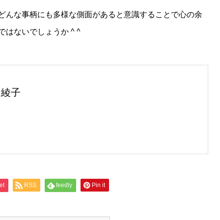
どんな事柄にも多様な側面があると意識することで心の余
はないでしょうか ^ ^
 綾子
et
RSS
feedly
Pin it