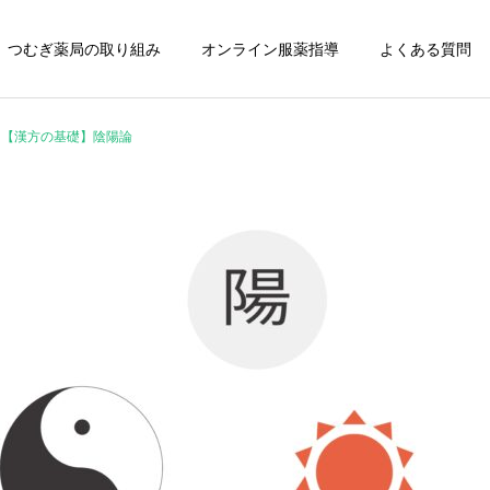
つむぎ薬局の取り組み
オンライン服薬指導
よくある質問
【漢方の基礎】陰陽論
ジェネリック医薬
在宅医療への取り組み
推進
漢方薬のこと
その他
桜の季節ですね🌸
Inbody測定会にRAMPOLE
三重の選手降臨！！
医療材料・衛生材料の
感染予防対策の
供給