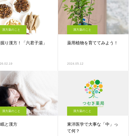
漢方薬のこと
漢方薬のこと
深掘り漢方！「六君子湯」
薬用植物を育ててみよう！
26.02.19
2024.05.12
漢方薬のこと
漢方薬のこと
不眠と漢方
東洋医学で大事な「中」っ
て何？