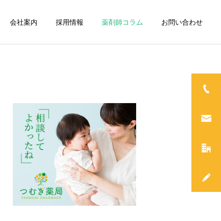
会社案内
採用情報
薬剤師コラム
お問い合わせ
つむぎ薬局の取り組み
品の
お薬手帳の普及促進
漢方薬のこと
つむぎ薬局の日常
深掘り漢方！「六君子湯」
新年のご挨拶
健康相談・健康教室の
徹底
開催