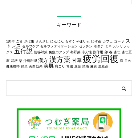
キーワード
ス
1周年
ごま
さば缶
さんざし
にんじん
もずく
やまいも
ゆず茶
カフェ
ゴーヤ
トレス
セルフケア
セルフメディケーション
ゼラチン
ホタテ
ミネラル
リラッ
五行説
クス
便秘対策
免疫力アップ
冬野菜
冷え性
副作用
卵
春
杏仁
杏仁豆
疲労回復
漢方薬
漢方
甘草
腐
栽培
梨
沖縄料理
痰
目の
美肌
健康維持
簡単
美白効果
肩こり
胃腸
豆苗
頭痛
麻黄
黒豆茶