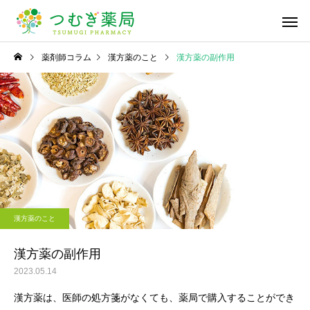
薬剤師コラム
漢方薬のこと
漢方薬の副作用
かかりつけ薬局・薬剤
在宅医療への
師
漢方薬のこと
漢方薬のこと
深掘り漢方！「桂枝湯」
桜の季節ですね🌸
漢方薬のこと
医療材料・衛
一般用医薬品の販売
供給
漢方薬の副作用
2023.05.14
漢方薬は、医師の処方箋がなくても、薬局で購入することができ