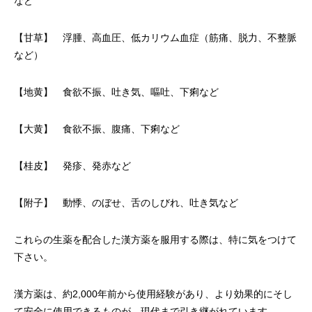
など
【甘草】 浮腫、高血圧、低カリウム血症（筋痛、脱力、不整脈
など）
【地黄】 食欲不振、吐き気、嘔吐、下痢など
【大黄】 食欲不振、腹痛、下痢など
【桂皮】 発疹、発赤など
【附子】 動悸、のぼせ、舌のしびれ、吐き気など
これらの生薬を配合した漢方薬を服用する際は、特に気をつけて
下さい。
漢方薬は、約2,000年前から使用経験があり、より効果的にそし
て安全に使用できるものが、現代まで引き継がれています。