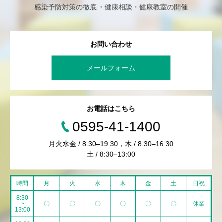
感染予防対策の徹底
健康相談・健康教室の開催
お問い合わせ
メールフォーム
お電話はこちら
0595-41-1400
月火水金 / 8:30–19:30，木 / 8:30–16:30
土 / 8:30–13:00
時間
月
火
水
木
金
土
日祝
8:30
~
〇
〇
〇
〇
〇
〇
休業
13:00