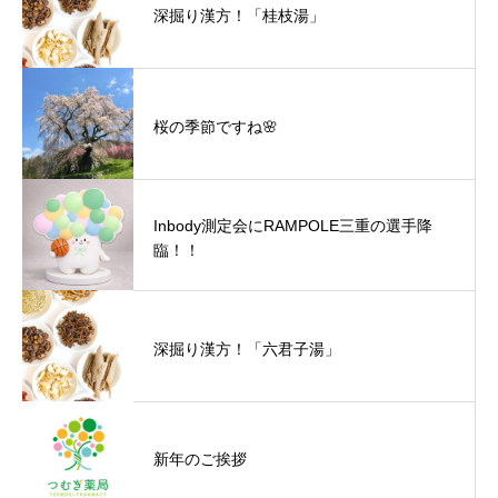
深掘り漢方！「桂枝湯」
桜の季節ですね🌸
Inbody測定会にRAMPOLE三重の選手降
臨！！
深掘り漢方！「六君子湯」
新年のご挨拶