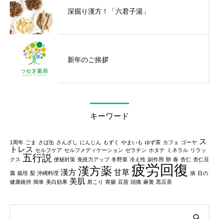
深掘り漢方！「六君子湯」
新年のご挨拶
キーワード
ス
1周年
ごま
さば缶
さんざし
にんじん
もずく
やまいも
ゆず茶
カフェ
ゴーヤ
トレス
セルフケア
セルフメディケーション
ゼラチン
ホタテ
ミネラル
リラッ
五行説
クス
便秘対策
免疫力アップ
冬野菜
冷え性
副作用
卵
春
杏仁
杏仁豆
疲労回復
漢方薬
漢方
甘草
腐
栽培
梨
沖縄料理
痰
目の
美肌
健康維持
簡単
美白効果
肩こり
胃腸
豆苗
頭痛
麻黄
黒豆茶