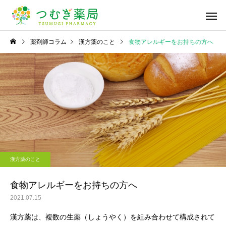
薬剤師コラム
漢方薬のこと
食物アレルギーをお持ちの方へ
かかりつけ薬局・薬剤
在宅医療への
師
漢方薬のこと
漢方薬のこと
深掘り漢方！「桂枝湯」
桜の季節ですね🌸
漢方薬のこと
医療材料・衛
一般用医薬品の販売
供給
食物アレルギーをお持ちの方へ
2021.07.15
漢方薬は、複数の生薬（しょうやく）を組み合わせて構成されて